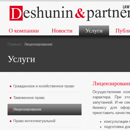
О компании
Новости
Услуги
Публ
▪
Главная
Лицензирование
Услуги
Лицензирован
Гражданское и хозяйственное право
Осуществление хозя
характера.
При эт
Таможенное право
запутанной.
И не се
бизнесу для офор
Лицензирование
преоставить качест
Право интеллектуальной
консультации 
подготовка до