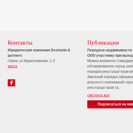
Контакты
Публикации
Юридическая компания Deshunin &
Передача недвижимости и
partners
ООО участнику при выход
г.Киев, ул.Кирилловская, 1-3
Можна впевнено стверджу
карта
обговорюваною серед зако
порядок реєстрації прав вл
Змінений порядок оформле
власності покликаний спр
реєстрації прав та..
смотреть все
Подписаться на нов