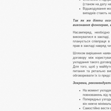
(станом на дату нап
Відшкодування мор
випадків стають на
Так як же діяти осо
виконання фонограм, в
Насамперед, необхідно
виконуватися в закладі, 
планується співпраця в
прав в закладі навряд ч
Шляхом вирішення наявн
договору між користува
укладання такого договор
Для того, щоб у майбутн
питання та ретально вив
обговорювати їх із пред
Зокрема, рекомендуєт
На момент укладен
повноважень від п
Попередньо узгоди
він нижче мінімаль
Самостійно вести в