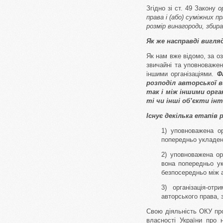
Згідно зі ст. 49 Закону
о
права і (або) суміжних 
розмір винагороди, збир
Як же насправді вигля
Як нам вже відомо, за о
звичайні та уповноважен
іншими організаціями.
Ф
розподіл авторської в
так і між іншими орга
ті чи інші об’єкти ін
Існує декілька етапів
1) уповноважена ор
попередньо укладени
2) уповноважена ор
вона попередньо ук
безпосередньо між а
3) організація-от
авторського права, 
Свою діяльність ОКУ пр
власності України про 