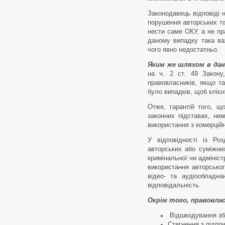
Законодавець відповіді 
порушення авторських та
нести саме ОКУ, а не пр
даному випадку така ва
чого явно недостатньо.
Яким же шляхом в дан
на ч. 2 ст. 49 Закону
правовласників, якщо та
було випадків, щоб кліє
Отже, гарантій того, щ
законних підставах, не
використання з комерційн
У відповідності із Ро
авторських або суміжних
кримінальної чи адмініст
використання авторськог
відео- та аудіообладн
відповідальність.
Окрім того, правовла
Відшкодування зби
Стягнення з підпри