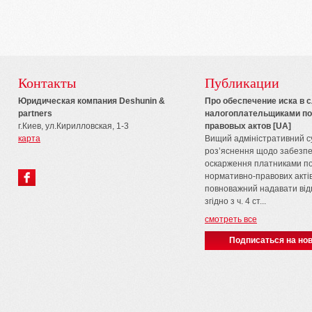
Контакты
Публикации
Юридическая компания Deshunin &
Про обеспечение иска в 
partners
налогоплательщиками по
г.Киев, ул.Кирилловская, 1-3
правовых актов [UA]
карта
Вищий адміністративний с
роз’яснення щодо забезпе
оскарження платниками по
нормативно-правових акті
повноважний надавати відп
згідно з ч. 4 ст...
смотреть все
Подписаться на нов