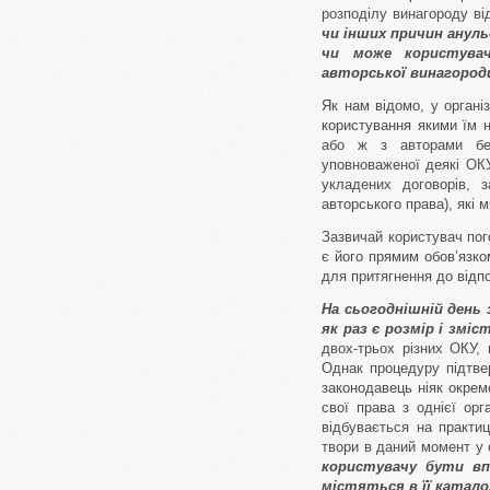
розподілу винагороду ві
чи інших причин ануль
чи може користува
авторської винагород
Як нам відомо, у організ
користування якими їм н
або ж з авторами без
уповноваженої деякі ОК
укладених договорів, 
авторського права), які м
Зазвичай користувач пог
є його прямим обов’язко
для притягнення до відп
На сьогоднішній день 
як раз є розмір і зміс
двох-трьох різних ОКУ, 
Однак процедуру підтве
законодавець ніяк окрем
свої права з однієї орг
відбувається на практи
твори в даний момент у 
користувачу бути вп
містяться в її катало