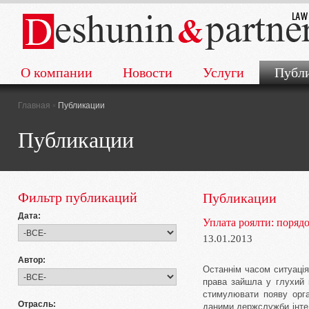
О компании
Новости
Услуги
Публ
▪
Главная
Публикации
Публикации
Фильтр публикаций
Публикации
Дата:
Уплата роялти: поряд
13.01.2013
Автор:
Останнім часом ситуація
права зайшла у глухий 
стимулювати появу орган
Отрасль:
даними держслужби інтеле