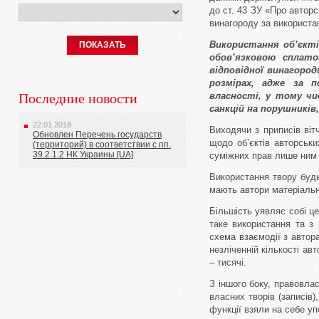
до ст. 43 ЗУ «Про авторс
винагороду за використа
Використання об’єкті
ПОКАЗАТЬ
обов’язковою сплат
відповідної винагоро
розмірах, адже за п
Последние новости
власності, у тому чи
санкцій на порушників
22.01.2018
Виходячи з приписів віт
Обновлен Перечень государств
щодо об’єктів авторських
(территорий) в соответствии с пп.
39.2.1.2 НК Украины [UA]
суміжних прав лише ним 
Використання твору буд
мають автори матеріальні
Більшість уявляє собі ц
таке використання та з 
схема взаємодії з автор
незліченній кількості ав
– тисячі.
З іншого боку, правовла
власних творів (записів)
функції взяли на себе у