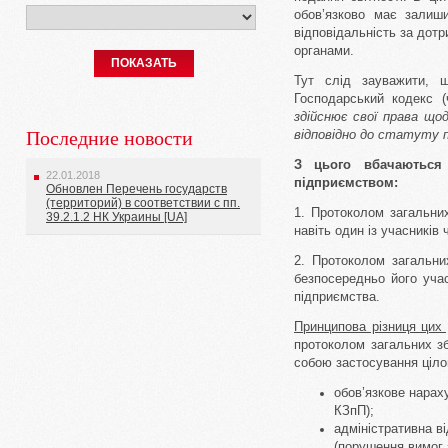
обов’язково має залиш
відповідальність за дот
органами.
ПОКАЗАТЬ
Тут слід зауважити, 
Господарський кодекс (
здійснює свої права що
Последние новости
відповідно до статуту 
З цього вбачаються
22.01.2018
підприємством:
Обновлен Перечень государств
(территорий) в соответствии с пп.
1. Протоколом загальних
39.2.1.2 НК Украины [UA]
навіть один із учасників
2. Протоколом загальни
безпосередньо його учас
підприємства.
Принципова різниця цих 
протоколом загальних зб
собою застосування цілог
обов’язкове нараху
КЗпП);
адміністративна ві
(порушення вимог 