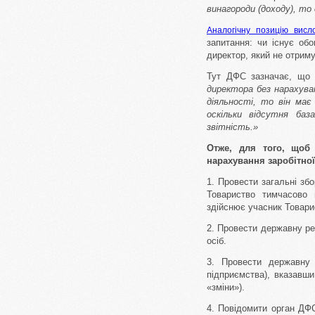
винагороди (доходу), то
Аналогічну позицію висл
запитання: чи існує обо
директор, який не отрим
Тут ДФС зазначає, щ
директора без нарахува
діяльності, то він має
оскільки відсутня баз
звітність.»
Отже, для того, щоб
нарахування заробітної
1. Провести загальні збо
Товариство тимчасово п
здійснює учасник Товарис
2. Провести державну ре
осіб.
3. Провести державну 
підприємства), вказавши
«зміни»).
4. Повідомити орган ДФС