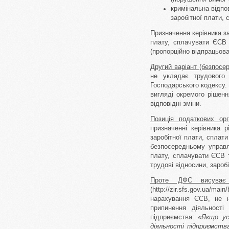
кримінальна відпов
заробітної плати, 
Призначення керівника за
плату, сплачувати ЄСВ 
(пропорційно відпрацьова
Другий варіант (безпосе
не укладає трудового 
Господарського кодексу.
вигляді окремого рішенн
відповідні зміни.
Позиція податкових ор
призначенні керівника 
заробітної плати, сплат
безпосередньому управл
плату, сплачувати ЄСВ т
трудові відносини, зароб
Проте ДФС висуває 
(http://zir.sfs.gov.ua/m
нарахування ЄСВ, не н
припинення діяльності
підприємства:
«Якщо ус
діяльності підприємств