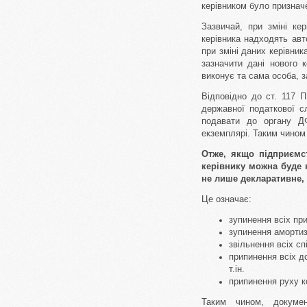
керівником було призначе
Зазвичай, при зміні ке
керівника надходять авто
при зміні даних керівни
зазначити дані нового к
виконує та сама особа, з
Відповідно до ст. 117 П
державної податкової с
подавати до органу ДФ
екземплярі. Таким чином 
Отже, якщо підприємст
керівнику можна буде 
не лише декларативне, 
Це означає:
зупинення всіх пр
зупинення амортиз
звільнення всіх сп
припинення всіх д
т.ін.
припинення руху к
Таким чином, докумен