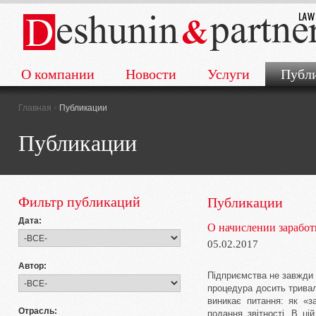
О компании
Новости
Услуги
Публ
▪
Главная
Публикации
Публикации
Фильтр публикаций
Публикации
Дата:
О начислении зарабо
05.02.2017
Автор:
Підприємства не завжди м
процедура досить тривал
виникає питання: як «з
Отрасль:
подання звітності. В ці