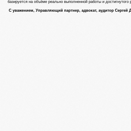
базируется на объёме реально выполненной работы и достигнутого 
С уважением, Управляющий партнер, адвокат, аудитор Сергей