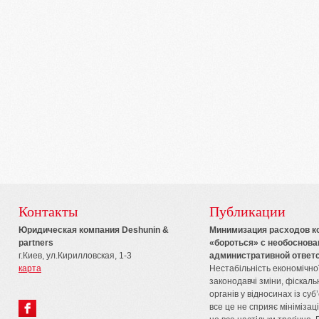
Контакты
Публикации
Юридическая компания Deshunin &
Минимизация расходов к
partners
«бороться» с необоснов
г.Киев, ул.Кирилловская, 1-3
административной ответс
карта
Нестабільність економічної 
законодавчі зміни, фіскал
органів у відносинах із су
все це не сприяє мінімізац