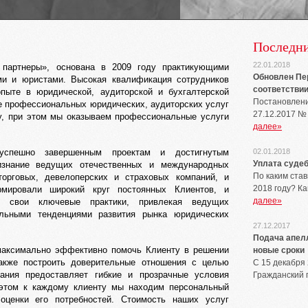
Последни
22.01.2018
партнеры», основана в 2009 году практикующими
Обновлен Пер
ами и юристами. Высокая квалификация сотрудников
соответствии 
опыте в юридической, аудиторской и бухгалтерской
Постановлени
е профессиональных юридических, аудиторских услуг
27.12.2017 №
у, при этом мы оказываем профессиональные услуги
далее»
 успешно завершенным проектам и достигнутым
02.01.2018
Уплата судеб
изнание ведущих отечественных и международных
По каким ста
орговых, девелоперских и страховых компаний, и
2018 году? К
мировали широкий круг постоянных Клиентов, и
далее»
ая свои ключевые практики, привлекая ведущих
альными тенденциями развития рынка юридических
27.12.2017
Подача апел
максимально эффективно помочь Клиенту в решении
новые сроки
акже построить доверительные отношения с целью
С 15 декабря
пания предоставляет гибкие и прозрачные условия
Гражданский 
 этом к каждому клиенту мы находим персональный
оценки его потребностей. Стоимость наших услуг