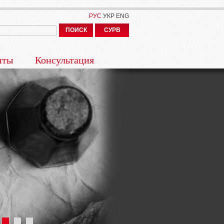
РУС
УКР
ENG
ПОИСК
СУРВ
нты
Консультация