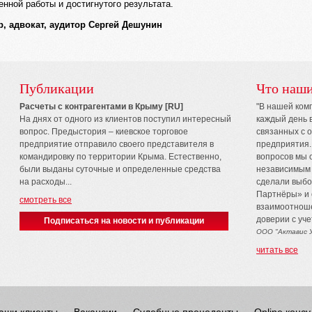
нной работы и достигнутого результата.
, адвокат, аудитор Сергей Дешунин
Публикации
Что наши
Расчеты с контрагентами в Крыму [RU]
"В нашей ком
На днях от одного из клиентов поступил интересный
каждый день 
вопрос. Предыстория – киевское торговое
связанных с 
предприятие отправило своего представителя в
предприятия.
командировку по территории Крыма. Естественно,
вопросов мы 
были выданы суточные и определенные средства
независимым 
на расходы...
сделали выбо
Партнёры» и 
смотреть все
взаимоотноше
доверии с уч
Подписаться на новости и публикации
ООО "Актавис У
читать все