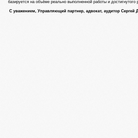
базируется на объёме реально выполненной работы и достигнутого 
С уважением, Управляющий партнер, адвокат, аудитор Сергей