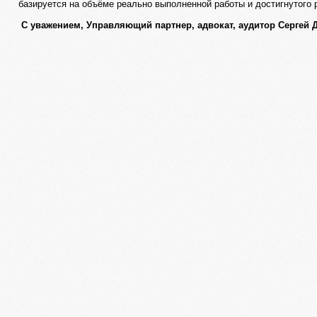
базируется на объёме реально выполненной работы и достигнутого 
С уважением, Управляющий партнер, адвокат, аудитор Сергей