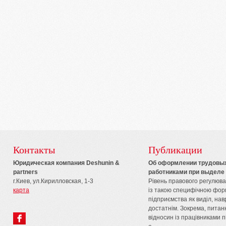
Контакты
Публикации
Юридическая компания Deshunin &
Об оформлении трудовых
partners
работниками при выделе 
г.Киев, ул.Кирилловская, 1-3
Рівень правового регулюв
карта
із такою специфічною фор
підприємства як виділ, на
достатнім. Зокрема, пита
відносин із працівниками п