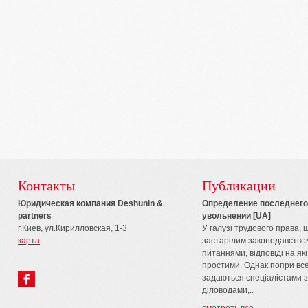
Контакты
Публикации
Юридическая компания Deshunin &
Определение последнего 
partners
увольнении [UA]
г.Киев, ул.Кирилловская, 1-3
У галузі трудового права,
карта
застарілим законодавством
питаннями, відповіді на які
простими. Однак попри все
задаються спеціалістами з
діловодами,..