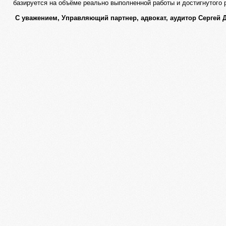
базируется на объёме реально выполненной работы и достигнутого 
С уважением, Управляющий партнер, адвокат, аудитор Сергей