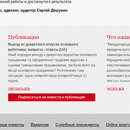
нной работы и достигнутого результата.
, адвокат, аудитор Сергей Дешунин
Публикации
Что наши
Выход из декретного отпуска основного
"Международн
работника: вопросы - ответы [UA]
юридического
Який порядок виходу з декретної відпустки основного
законодатель
працівника та оформлення трудових відносин з
Юридической
іншими тимчасовими працівниками, які були взяті на
обеспечивают
місце основного працівника? Розглянемо таку
разнообразны
ситуацію: одна співробітниця (співробітниця-1)
возникают в 
пішла..
Wild Lion Syste
смотреть все
читать все
Подписаться на новости и публикации
аши клиенты
Вакансии
Судебные прецеденты
Online конс