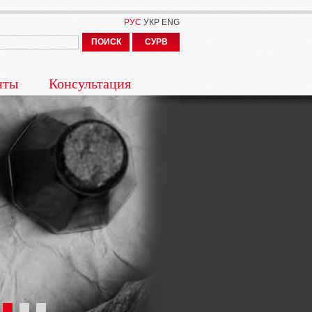
РУС
УКР
ENG
ПОИСК
СУРВ
нты
Консультация