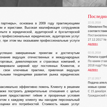
Последни
22.01.2018
партнеры», основана в 2009 году практикующими
Обновлен Пер
ами и юристами. Высокая квалификация сотрудников
соответствии 
опыте в юридической, аудиторской и бухгалтерской
Постановлени
е профессиональных юридических, аудиторских услуг
27.12.2017 №
у, при этом мы оказываем профессиональные услуги
далее»
 успешно завершенным проектам и достигнутым
02.01.2018
Уплата судеб
изнание ведущих отечественных и международных
По каким ста
орговых, девелоперских и страховых компаний, и
2018 году? К
мировали широкий круг постоянных Клиентов, и
далее»
ая свои ключевые практики, привлекая ведущих
альными тенденциями развития рынка юридических
27.12.2017
Подача апел
максимально эффективно помочь Клиенту в решении
новые сроки
акже построить доверительные отношения с целью
С 15 декабря
пания предоставляет гибкие и прозрачные условия
Гражданский 
 этом к каждому клиенту мы находим персональный
оценки его потребностей. Стоимость наших услуг