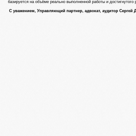
базируется на объёме реально выполненной работы и достигнутого 
С уважением, Управляющий партнер, адвокат, аудитор Сергей