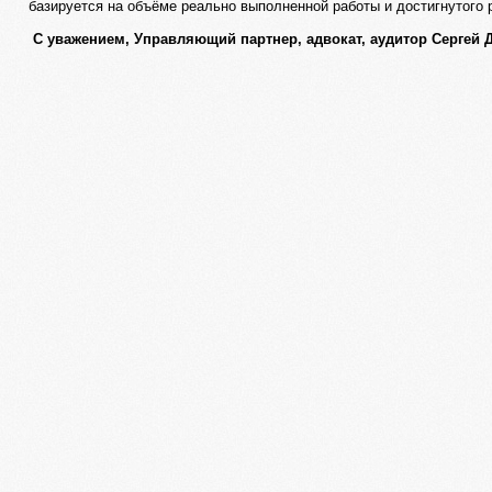
базируется на объёме реально выполненной работы и достигнутого 
С уважением, Управляющий партнер, адвокат, аудитор Сергей