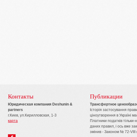
Контакты
Публикации
Юридическая компания Deshunin &
Трансфертное ценообраз
partners
Історія застосування пра
г.Киев, ул.Кирилловская, 1-3
ціноутворення в Україні має
карта
Платники податків тільки-
даних правил, і ось вже з
змінив - Законом № 72-VIII 