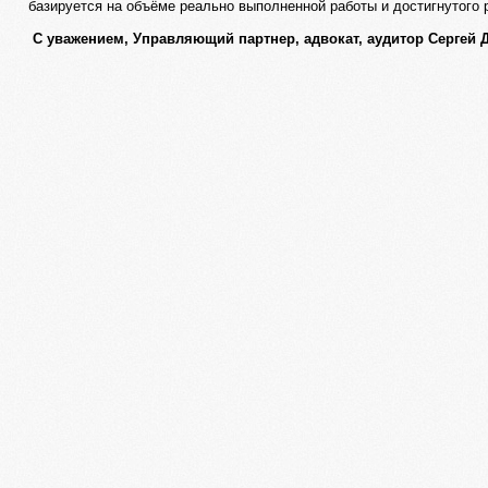
базируется на объёме реально выполненной работы и достигнутого 
С уважением, Управляющий партнер, адвокат, аудитор Сергей