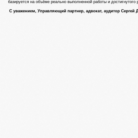
базируется на объёме реально выполненной работы и достигнутого 
С уважением, Управляющий партнер, адвокат, аудитор Сергей