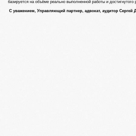
базируется на объёме реально выполненной работы и достигнутого 
С уважением, Управляющий партнер, адвокат, аудитор Сергей