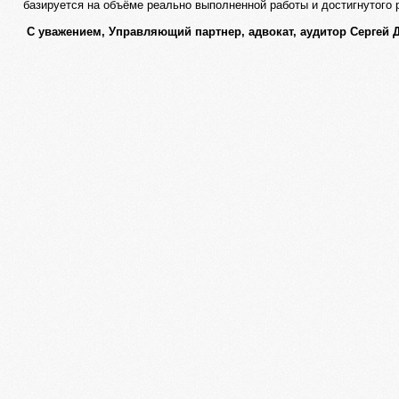
базируется на объёме реально выполненной работы и достигнутого 
С уважением, Управляющий партнер, адвокат, аудитор Сергей