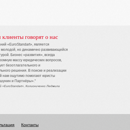
 клиенты говорят о нас
ний «EuroStandart», является
 молодой, но динамично развивающейся
урой. Бизнес «развития», всегда
ромную массу юридических вопросов,
ует безотлагательного и
ьного решения. В поиске и реализации
й нам ощутимо помогают юристы
шунин и Партнёры»."
й «EuroStandart», Колисниченко Людмила
ультация
Контакты