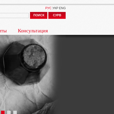
РУС
УКР
ENG
ПОИСК
СУРВ
нты
Консультация