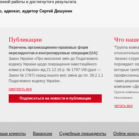
нной работы и достигнутого результата.
, адвокат, аудитор Сергей Дешунин
Публикации
Что наши
Перечень организационно-правовых форм
"Группа компа
нерезидентов и контролируемые операции [UA]
относительно
Закон України «Про внесення змін до Податкового
бизнес-структ
кодексу України щодо покращення інвестиційного
порождает ог
клімату в Україні» від 21.12.16 р. № 1797-VIII (далі —
которые треб
Закон № 1797) серед іншого вніс зміни до пп. 39.2.1.1
профессионал
Податкового кодексу України..
таких решени
компании «Де
смотреть все
Группа компани
Николаевна
Подписаться на новости и публикации
читать все
аши клиенты
Вакансии
Судебные прецеденты
Online конс