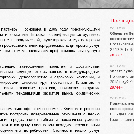
Последни
22.01.2018
партнеры», основана в 2009 году практикующими
Обновлен Пер
ами и юристами. Высокая квалификация сотрудников
соответствии 
опыте в юридической, аудиторской и бухгалтерской
Постановлени
е профессиональных юридических, аудиторских услуг
27.12.2017 №
у, при этом мы оказываем профессиональные услуги
далее»
 успешно завершенным проектам и достигнутым
02.01.2018
Уплата судеб
изнание ведущих отечественных и международных
По каким ста
орговых, девелоперских и страховых компаний, и
2018 году? К
мировали широкий круг постоянных Клиентов, и
далее»
ая свои ключевые практики, привлекая ведущих
альными тенденциями развития рынка юридических
27.12.2017
Подача апел
максимально эффективно помочь Клиенту в решении
новые сроки
акже построить доверительные отношения с целью
С 15 декабря
пания предоставляет гибкие и прозрачные условия
Гражданский 
 этом к каждому клиенту мы находим персональный
оценки его потребностей. Стоимость наших услуг