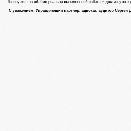
базируется на объёме реально выполненной работы и достигнутого 
С уважением, Управляющий партнер, адвокат, аудитор Сергей