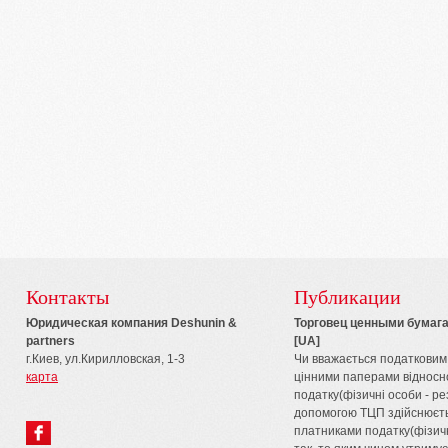
Контакты
Публикации
Юридическая компания Deshunin &
Торговец ценными бумага
partners
[UA]
г.Киев, ул.Кирилловская, 1-3
Чи вважається податковим
карта
цінними паперами відносн
податку(фізичні особи - ре
допомогою ТЦП здійснюєт
платниками податку(фізич