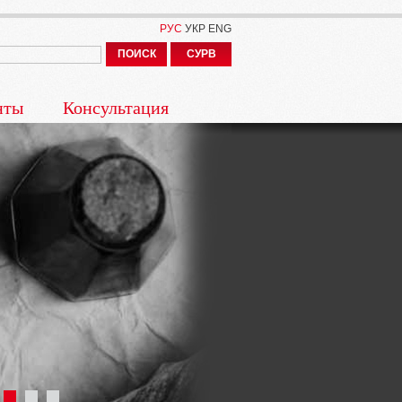
РУС
УКР
ENG
ПОИСК
СУРВ
нты
Консультация