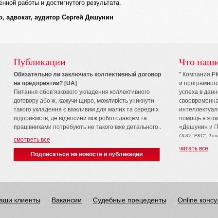
нной работы и достигнутого результата.
, адвокат, аудитор Сергей Дешунин
Публикации
Что наши
Обязательно ли заключать коллективный договор
" Компания Р
на предприятии? [UA]
и програмног
Питання обов’язкового укладення коллективного
успеха в данн
договору або ж, кажучи щиро, можливість уникнути
своевременна
такого укладення є важливим для малих та середніх
интеллектуал
підприємств, де відносини між роботодавцем та
помощь в это
працівниками потребують не такого вже детального..
«Дешунин и П
ООО "РКС", Тол
смотреть все
читать все
Подписаться на новости и публикации
аши клиенты
Вакансии
Судебные прецеденты
Online конс