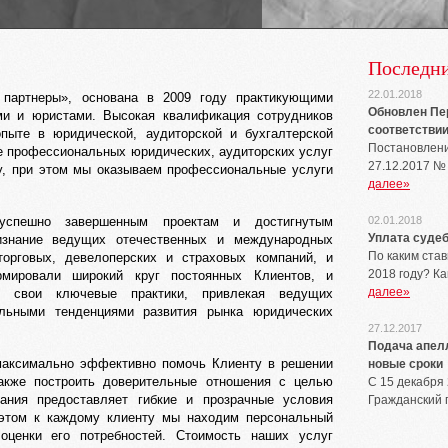
Последни
22.01.2018
партнеры», основана в 2009 году практикующими
Обновлен Пер
ами и юристами. Высокая квалификация сотрудников
соответствии 
опыте в юридической, аудиторской и бухгалтерской
Постановлени
е профессиональных юридических, аудиторских услуг
27.12.2017 №
у, при этом мы оказываем профессиональные услуги
далее»
 успешно завершенным проектам и достигнутым
02.01.2018
Уплата судеб
изнание ведущих отечественных и международных
По каким ста
орговых, девелоперских и страховых компаний, и
2018 году? К
мировали широкий круг постоянных Клиентов, и
далее»
ая свои ключевые практики, привлекая ведущих
альными тенденциями развития рынка юридических
27.12.2017
Подача апел
максимально эффективно помочь Клиенту в решении
новые сроки
акже построить доверительные отношения с целью
С 15 декабря
пания предоставляет гибкие и прозрачные условия
Гражданский 
 этом к каждому клиенту мы находим персональный
оценки его потребностей. Стоимость наших услуг