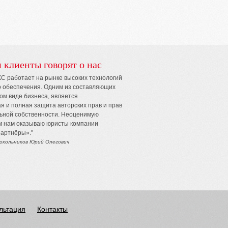
 клиенты говорят о нас
КС работает на рынке высоких технологий
о обеспечения. Одним из составляющих
ом виде бизнеса, является
я и полная защита авторских прав и прав
ьной собственности. Неоценимую
м нам оказываю юристы компании
артнёры»."
окольников Юрий Олегович
ультация
Контакты